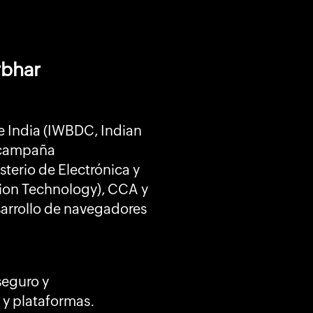
rbhar
e India (IWBDC, Indian
a campaña
terio de Electrónica y
ation Technology), CCA y
sarrollo de navegadores
seguro y
 y plataformas.