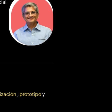
ial
ización
,
prototipo
y