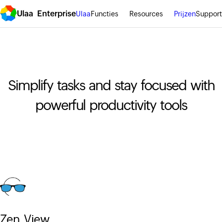
Ulaa Enterprise
Ulaa
Functies
Resources
Prijzen
Support
Simplify tasks and stay focused with
powerful productivity tools
Zen View