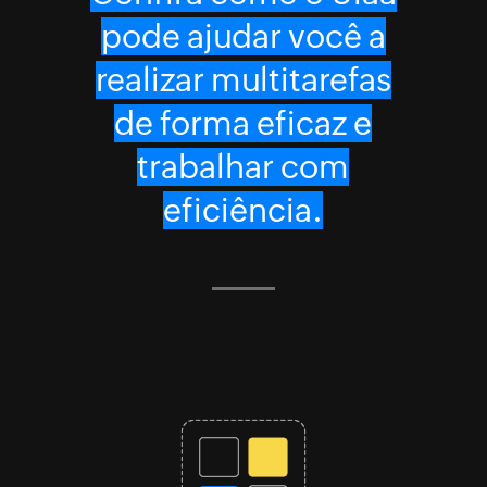
pode ajudar você a
realizar multitarefas
de forma eficaz e
trabalhar com
eficiência.