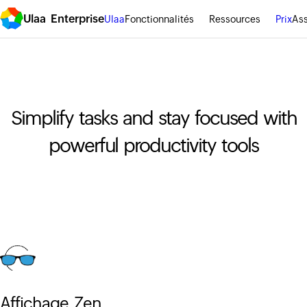
Ulaa Enterprise
Ulaa
Fonctionnalités
Ressources
Prix
Ass
Simplify tasks and stay focused with
powerful productivity tools
Affichage Zen