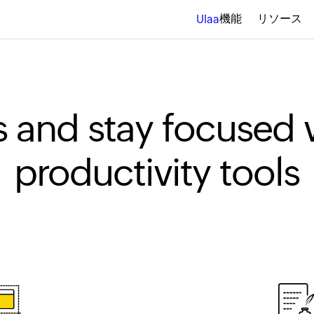
機能
リソース
Ulaa
s and stay focused
productivity tools