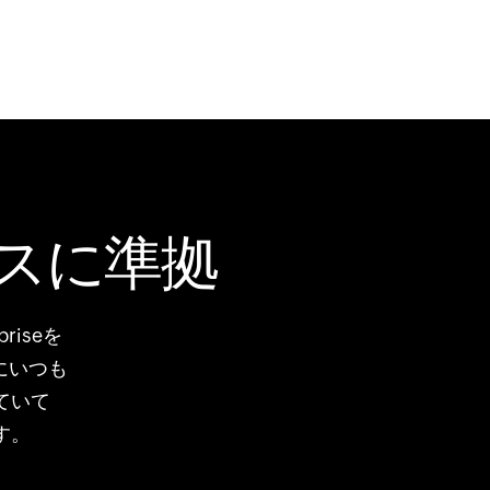
スに準拠
iseを
にいつも
ていて
す。