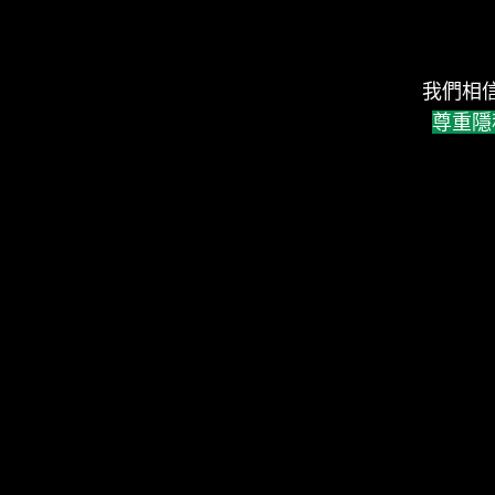
我們相
尊重隱